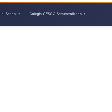
gual School
Colegio CESCO Semestralizado